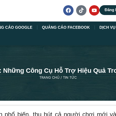
Đăng 
NG CÁO GOOGLE
QUẢNG CÁO FACEBOOK
DỊCH V
l: Những Công Cụ Hỗ Trợ Hiệu Quả Tr
TRANG CHỦ
/
TIN TỨC
n phổ biến, thu hút cả người chơi mới v