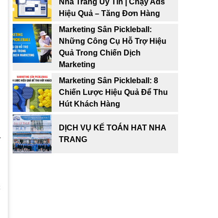
Nha Trang Uy Tín | Chạy Ads
i
Hiệu Quả – Tăng Đơn Hàng
g
Marketing Sân Pickleball:
Những Công Cụ Hỗ Trợ Hiệu
u
Quả Trong Chiến Dịch
Marketing
Marketing Sân Pickleball: 8
Chiến Lược Hiệu Quả Để Thu
Hút Khách Hàng
n
DỊCH VỤ KẾ TOÁN HAT NHA
á
TRANG
ị
n
c
ụ