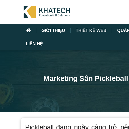
GIỚI THIỆU
THIẾT KẾ WEB
QUẢ
LIÊN HỆ
Marketing Sân Picklebal
Pickleball đang ngày càng trở nê