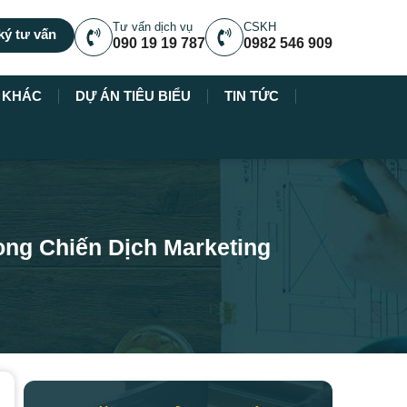
Tư vấn dịch vụ
CSKH
ký tư vấn
090 19 19 787
0982 546 909
Ụ KHÁC
DỰ ÁN TIÊU BIỂU
TIN TỨC
ong Chiến Dịch Marketing
à