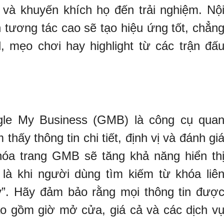
và khuyến khích họ đến trải nghiệm. Nộ
 tương tác cao sẽ tạo hiệu ứng tốt, chẳn
, mẹo chơi hay highlight từ các trận đấ
ogle My Business (GMB) là công cụ qua
thấy thông tin chi tiết, định vị và đánh gi
hóa trang GMB sẽ tăng khả năng hiển th
 là khi người dùng tìm kiếm từ khóa liê
y”. Hãy đảm bảo rằng mọi thông tin đượ
ao gồm giờ mở cửa, giá cả và các dịch v