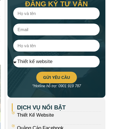
ĐĂNG KÝ TƯ VẤN
n
ể
l
c
GỬI YÊU CẦU
*Hotline hỗ trợ: 0901 919 787
DỊCH VỤ NỔI BẬT
Thiết Kế Website
Quảng Cáo Facebook