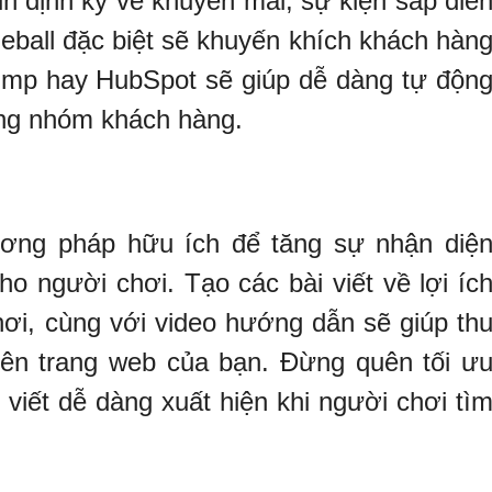
in định kỳ về khuyến mãi, sự kiện sắp diễ
leball đặc biệt sẽ khuyến khích khách hàn
himp hay HubSpot sẽ giúp dễ dàng tự độn
ừng nhóm khách hàng.
ương pháp hữu ích để tăng sự nhận diệ
ho người chơi. Tạo các bài viết về lợi íc
chơi, cùng với video hướng dẫn sẽ giúp th
rên trang web của bạn. Đừng quên tối ư
viết dễ dàng xuất hiện khi người chơi tì