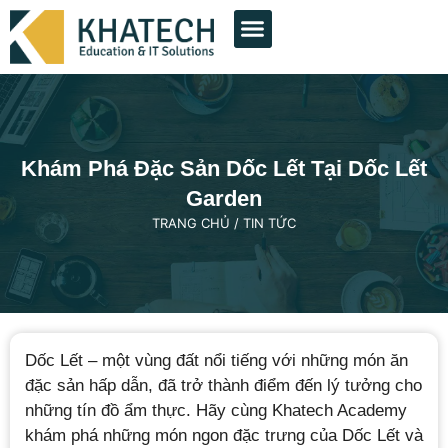
THIẾT KẾ WEB
QUẢNG CÁO GOOGLE
QUẢNG CÁO FACEBOOK
DỊCH VỤ KHÁC
DỰ ÁN TIÊU BIỂU
Khám Phá Đặc Sản Dốc Lết Tại Dốc Lết
Garden
TRANG CHỦ
/
TIN TỨC
Dốc Lết – một vùng đất nổi tiếng với những món ăn
đặc sản hấp dẫn, đã trở thành điểm đến lý tưởng cho
những tín đồ ẩm thực. Hãy cùng Khatech Academy
khám phá những món ngon đặc trưng của Dốc Lết và