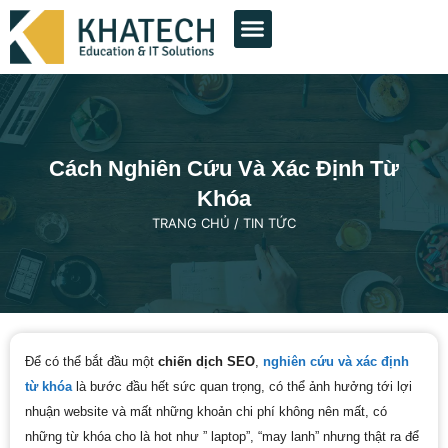
THIẾT KẾ WEB
QUẢNG CÁO GOOGLE
QUẢNG CÁO FACEBOOK
DỊCH VỤ KHÁC
DỰ ÁN TIÊU BIỂU
Cách Nghiên Cứu Và Xác Định Từ
Khóa
TRANG CHỦ
/
TIN TỨC
Để có thể bắt đầu một
chiến dịch SEO
,
nghiên cứu và xác định
từ khóa
là bước đầu hết sức quan trọng, có thể ảnh hưởng tới lợi
nhuận website và mất những khoản chi phí không nên mất, có
những từ khóa cho là hot như ” laptop”, “may lanh” nhưng thật ra để