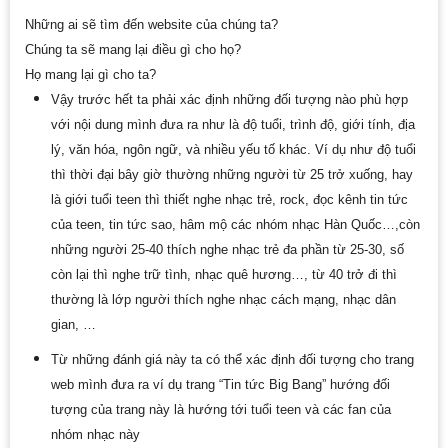
Những ai sẽ tìm đến website của chúng ta?
Chúng ta sẽ mang lại điều gì cho họ?
Họ mang lại gì cho ta?
Vậy trước hết ta phải xác định những đối tượng nào phù hợp
với nội dung mình đưa ra như là độ tuổi, trình độ, giới tính, địa
lý, văn hóa, ngôn ngữ, và nhiều yếu tố khác. Ví dụ như độ tuổi
thì thời đại bây giờ thường những người từ 25 trở xuống, hay
là giới tuổi teen thì thiết nghe nhạc trẻ, rock, đọc kênh tin tức
của teen, tin tức sao, hâm mộ các nhóm nhạc Hàn Quốc…,còn
những người 25-40 thích nghe nhạc trẻ đa phần từ 25-30, số
còn lại thì nghe trữ tình, nhạc quê hương…, từ 40 trở đi thì
thường là lớp người thích nghe nhạc cách mạng, nhạc dân
gian, …
Từ những đánh giá này ta có thể xác định đối tượng cho trang
web mình đưa ra ví dụ trang “Tin tức Big Bang” hướng đối
tượng của trang này là hướng tới tuổi teen và các fan của
nhóm nhạc này