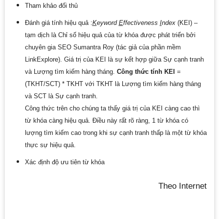
Tham khảo đối thủ
Đánh giá tính hiệu quả :
K
eyword
E
ffectiveness
I
ndex
(KEI) –
tạm dịch là Chỉ số hiệu quả của từ khóa được phát triển bởi
chuyên gia SEO Sumantra Roy (tác giả của phần mềm
LinkExplore). Giá trị của KEI là sự kết hợp giữa Sự cạnh tranh
và Lượng tìm kiếm hàng tháng.
Công thức tính KEI
=
(TKHT/SCT) * TKHT với TKHT là Lượng tìm kiếm hàng tháng
và SCT là Sự cạnh tranh.
Công thức trên cho chúng ta thấy giá trị của KEI càng cao thì
từ khóa càng hiệu quả. Điều này rất rõ ràng, 1 từ khóa có
lượng tìm kiếm cao trong khi sự cạnh tranh thấp là một từ khóa
thực sự hiệu quả.
Xác định độ ưu tiên từ khóa
Theo Internet