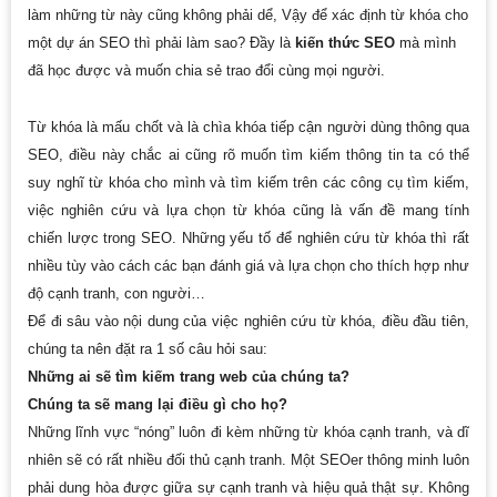
làm những từ này cũng không phải dể, Vậy để xác định từ khóa cho
một dự án SEO thì phải làm sao? Đầy là
kiến thức SEO
mà mình
đã học được và muốn chia sẻ trao đổi cùng mọi người.
Từ khóa là mấu chốt và là chìa khóa tiếp cận người dùng thông qua
SEO, điều này chắc ai cũng rõ muốn tìm kiếm thông tin ta có thể
suy nghĩ từ khóa cho mình và tìm kiếm trên các công cụ tìm kiếm,
việc nghiên cứu và lựa chọn từ khóa cũng là vấn đề mang tính
chiến lược trong SEO. Những yếu tố để nghiên cứu từ khóa thì rất
nhiều tùy vào cách các bạn đánh giá và lựa chọn cho thích hợp như
độ cạnh tranh, con người…
Để đi sâu vào nội dung của việc nghiên cứu từ khóa, điều đầu tiên,
chúng ta nên đặt ra 1 số câu hỏi sau:
Những ai sẽ tìm kiếm trang web của chúng ta?
Chúng ta sẽ mang lại điều gì cho họ?
Những lĩnh vực “nóng” luôn đi kèm những từ khóa cạnh tranh, và dĩ
nhiên sẽ có rất nhiều đối thủ cạnh tranh. Một SEOer thông minh luôn
phải dung hòa được giữa sự cạnh tranh và hiệu quả thật sự. Không