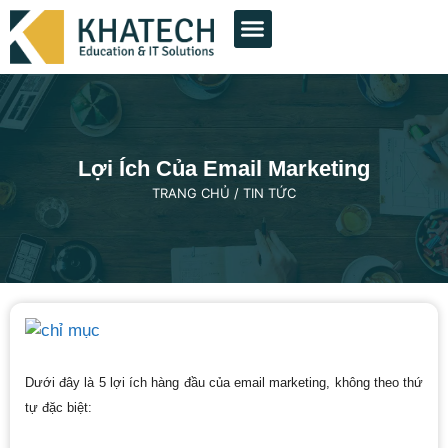
THIẾT KẾ WEB
QUẢNG CÁO GOOGLE
QUẢNG CÁO FACEBOOK
DỊCH VỤ KHÁC
DỰ ÁN TIÊU BIỂU
Lợi Ích Của Email Marketing
TRANG CHỦ
/
TIN TỨC
Dưới đây là 5 lợi ích hàng đầu của email marketing, không theo thứ
tự đặc biệt: