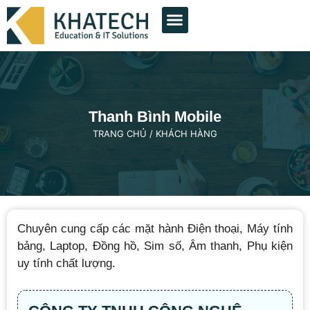
THIẾT KẾ WEB
QUẢNG CÁO GOOGLE
QUẢNG CÁO FACEBOOK
DỊCH VỤ KHÁC
DỰ ÁN TIÊU BIỂU
Thanh Bình Mobile
TRANG CHỦ
/
KHÁCH HÀNG
Chuyên cung cấp các mặt hành Điện thoại, Máy tính
bảng, Laptop, Đồng hồ, Sim số, Âm thanh, Phụ kiện
uy tính chất lượng.