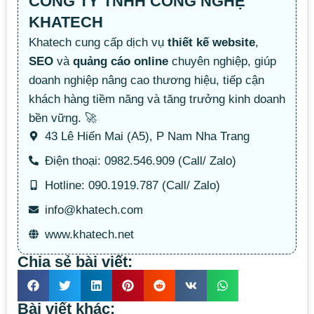
CÔNG TY TNHH CÔNG NGHỆ
KHATECH
Khatech cung cấp dịch vụ
thiết kế website
,
SEO
và
quảng cáo online
chuyên nghiệp, giúp
doanh nghiệp nâng cao thương hiệu, tiếp cận
khách hàng tiềm năng và tăng trưởng kinh doanh
bền vững. 🚀
43 Lê Hiến Mai (A5), P Nam Nha Trang
Điện thoại: 0982.546.909 (Call/ Zalo)
Hotline: 090.1919.787 (Call/ Zalo)
info@khatech.com
www.khatech.net
Chia sẻ bài viết:
Bài viết khác: