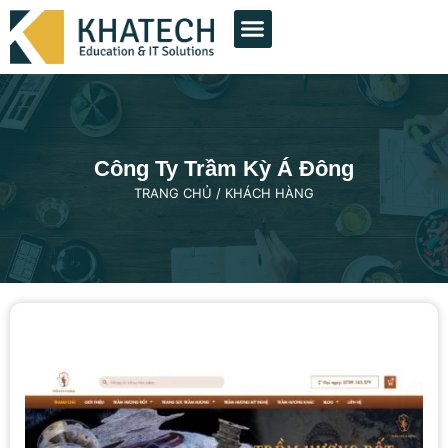
THIẾT KẾ WEB
QUẢNG CÁO GOOGLE
QUẢNG CÁO FACEBOOK
DỊCH VỤ KHÁC
DỰ ÁN TIÊU BIỂU
Công Ty Trầm Kỳ Á Đông
TRANG CHỦ
/
KHÁCH HÀNG