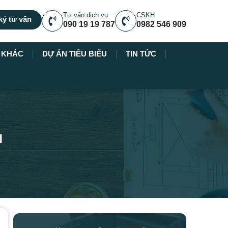
Tư vấn dịch vụ
CSKH
ký tư vấn
090 19 19 787
0982 546 909
Ụ KHÁC
DỰ ÁN TIÊU BIỂU
TIN TỨC
N