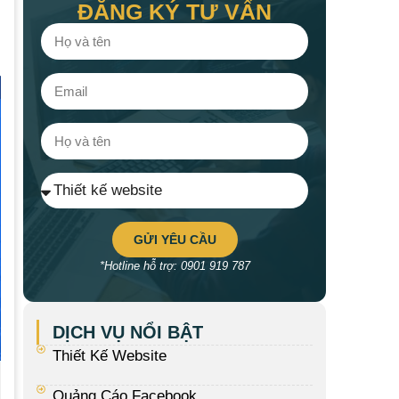
ĐĂNG KÝ TƯ VẤN
GỬI YÊU CẦU
*Hotline hỗ trợ: 0901 919 787
DỊCH VỤ NỔI BẬT
Thiết Kế Website
Quảng Cáo Facebook