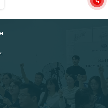
NH
ểu